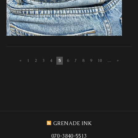
«
1
2
3
4
5
6
7
8
9
10
...
»
GRENADE INK
070-3840-5513